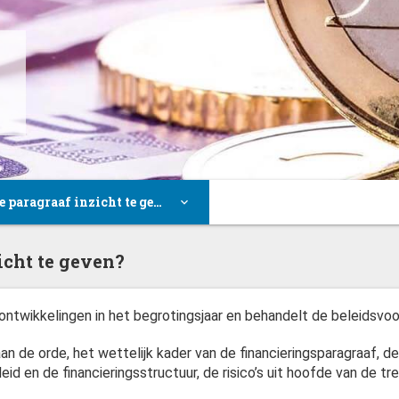
paragraaf inzicht te geven?
ies uit deze paragraaf
ingen
ingen
ing
Waarin dient deze paragraaf inzicht te geven?
icht te geven?
e ontwikkelingen in het begrotingsjaar en behandelt de beleidsv
n de orde, het wettelijk kader van de financieringsparagraaf, 
leid en de financieringsstructuur, de risico’s uit hoofde van de t