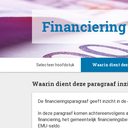
Financiering
Waarin dient deze 
Belangrijke conclus
Wettelijk kader
Interne ontwikkel
Externe ontwikkel
Gemeentefinancier
Risicobeheer
Selecteer hoofdstuk
Waarin dient deze paragraaf inz
De financieringsparagraaf geeft inzicht in d
In deze paragraaf komen achtereenvolgens aa
financiering, het gemeentelijk financieringsbe
EMU-saldo.